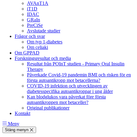
AVAnT1A
iT1D
IDAC
GRaIn
PreCiSe
Avslutade studier
Frågor och svar
Om typ 1-diabetes
Om celiaki
Om GPPAD
Forskningsresultat och media
Resultat från POInT studien - Primary Oral Insulin
Therapy
Påverkade Covid-19 pandemin BMI och risken för en
första autoantikropp mot betacellerna?
COVID-19 infektion och utvecklingen av
diabetesspecifika autoantikroppar i ung ålder
Kan blodglukos vara påverkat före första
autoantikroppen mot betaceller?
Original publikationer
Kontakt
Meny
Stäng menyn