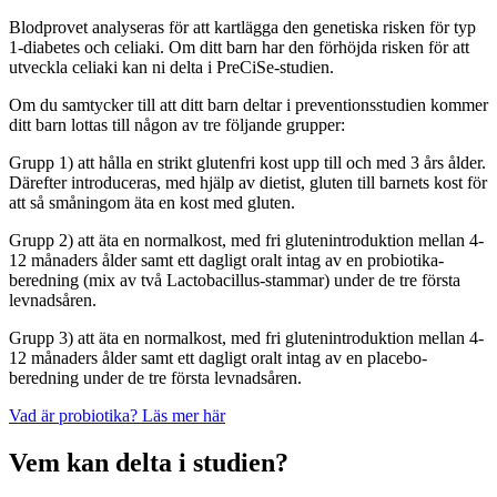
Blodprovet analyseras för att kartlägga den genetiska risken för typ
1-diabetes och celiaki. Om ditt barn har den förhöjda risken för att
utveckla celiaki kan ni delta i PreCiSe-studien.
Om du samtycker till att ditt barn deltar i preventionsstudien kommer
ditt barn lottas till någon av tre följande grupper:
Grupp 1) att hålla en strikt glutenfri kost upp till och med 3 års ålder.
Därefter introduceras, med hjälp av dietist, gluten till barnets kost för
att så småningom äta en kost med gluten.
Grupp 2) att äta en normalkost, med fri glutenintroduktion mellan 4-
12 månaders ålder samt ett dagligt oralt intag av en probiotika-
beredning (mix av två Lactobacillus-stammar) under de tre första
levnadsåren.
Grupp 3) att äta en normalkost, med fri glutenintroduktion mellan 4-
12 månaders ålder samt ett dagligt oralt intag av en placebo-
beredning under de tre första levnadsåren.
Vad är probiotika? Läs mer här
Vem kan delta i studien?