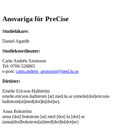
Ansvariga för PreCise
Studieläkare:
Daniel Agardh
Studiekoordinator:
Carin Andrén Aronsson
Tel: 0706-526865
e-post:
carin.andren_aronsson@med.lu.se
Dietister:
Emelie Ericson-Hallström
emelie
.
ericson-hallstrom
[at]
med
.
lu
.
se
(
emelie[dot]ericson-
hallstrom[at]med[dot]lu[dot]se
)
.
Anna Bokström
anna
[dot]
bokstrom
[at]
med
[dot]
lu
[dot]
se
(
anna[dot]bokstrom[at]med[dot]lu[dot]se
)