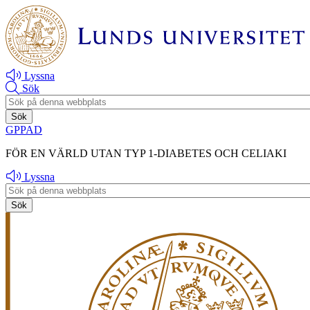
Hoppa
Hoppa
till
till
huvudinnehåll
huvudinnehåll
Lyssna
Sök
Header
search
GPPAD
FÖR EN VÄRLD UTAN TYP 1-DIABETES OCH CELIAKI
Lyssna
Header
search