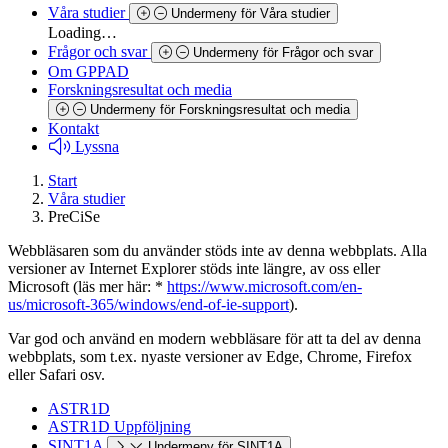
Våra studier
Undermeny för Våra studier
Loading…
Frågor och svar
Undermeny för Frågor och svar
Om GPPAD
Forskningsresultat och media
Undermeny för Forskningsresultat och media
Kontakt
Lyssna
Start
Våra studier
PreCiSe
Webbläsaren som du använder stöds inte av denna webbplats. Alla
versioner av Internet Explorer stöds inte längre, av oss eller
Microsoft (läs mer här: *
https://www.microsoft.com/en-
us/microsoft-365/windows/end-of-ie-support
).
Var god och använd en modern webbläsare för att ta del av denna
webbplats, som t.ex. nyaste versioner av Edge, Chrome, Firefox
eller Safari osv.
ASTR1D
ASTR1D Uppföljning
SINT1A
Undermeny för SINT1A