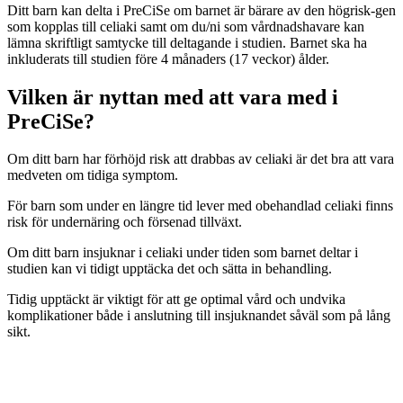
Ditt barn kan delta i PreCiSe om barnet är bärare av den högrisk-gen
som kopplas till celiaki samt om du/ni som vårdnadshavare kan
lämna skriftligt samtycke till deltagande i studien. Barnet ska ha
inkluderats till studien före 4 månaders (17 veckor) ålder.
Vilken är nyttan med att vara med i
PreCiSe?
Om ditt barn har förhöjd risk att drabbas av celiaki är det bra att vara
medveten om tidiga symptom.
För barn som under en längre tid lever med obehandlad celiaki finns
risk för undernäring och försenad tillväxt.
Om ditt barn insjuknar i celiaki under tiden som barnet deltar i
studien kan vi tidigt upptäcka det och sätta in behandling.
Tidig upptäckt är viktigt för att ge optimal vård och undvika
komplikationer både i anslutning till insjuknandet såväl som på lång
sikt.