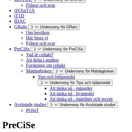
Frågor och svar
AVAnT1A
iT1D
IDAC
GRaIn
Undermeny för GRaIn
Om besöken
Här finns vi
Frågor och svar
PreCiSe
Undermeny för PreCiSe
Vad är celiaki?
Att delta i studien
Forskning om celiaki
Matdagboken
Undermeny för Matdagboken
Tips och hjälpmedel
Undermeny för Tips och hjälpmedel
Att tänka på - mängder
Att tänka på - livsmedel
Att tänka på - maträtter och recept
Avslutade studier
Undermeny för Avslutade studier
POInT
PreCiSe